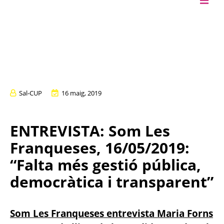
Skip
to
content
Sal-CUP
16 maig, 2019
ENTREVISTA: Som Les
Franqueses, 16/05/2019:
“Falta més gestió pública,
democràtica i transparent”
Som Les Franqueses entrevista Maria Forns