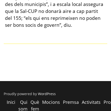
des dels municipis”, i a escala local assegura
que la Sal-CUP no donarà aire a cap partit
del 155; “els qui ens reprimeixen no poden
ser bons socis de govern”, diu.
Proudly powered by
WordPress
Inici
Qui
Què
Mocions
Premsa
Activitats
Pr
som
fem