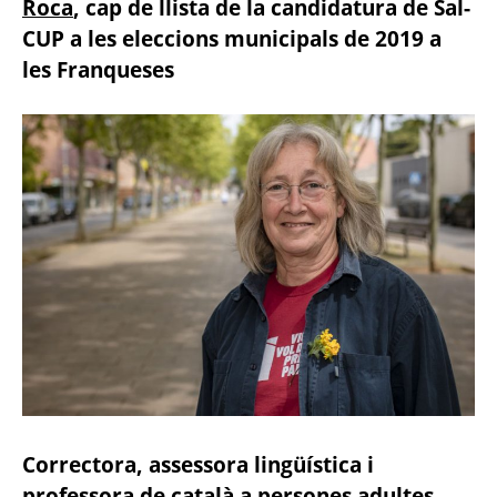
Roca
, cap de llista de la candidatura de Sal-
CUP a les eleccions municipals de 2019 a
les Franqueses
Correctora, assessora lingüística i
professora de català a persones adultes,